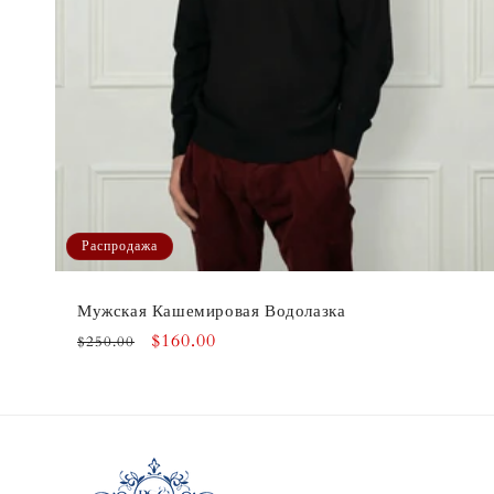
Распродажа
Мужская Кашемировая Водолазка
Обычная
Цена
$160.00
$250.00
цена
со
скидкой